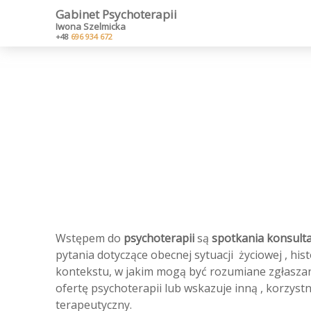
Gabinet Psychoterapii
Iwona Szelmicka
+48
696 934 672
Wstępem do
psychoterapii
są
spotkania konsult
pytania dotyczące obecnej sytuacji życiowej , his
kontekstu, w jakim mogą być rozumiane zgłaszane
ofertę psychoterapii lub wskazuje inną , korzystn
terapeutyczny.