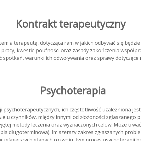
Kontrakt terapeutyczny
em a terapeutą, dotycząca ram w jakich odbywać się będzie
dy pracy, kwestie poufności oraz zasady zakończenia współ
wość spotkań, warunki ich odwoływania oraz sprawy dotyczące 
Psychoterapia
i psychoterapeutycznych, ich częstotliwość uzależniona jest
 wielu czynników, między innymi od złożoności zgłaszanego
jętej metody leczenia oraz wyznaczonych celów. Może trwać
erapia długoterminowa). Im szerszy zakres zgłaszanych pro
cześniejszych etapach rozwoju, tym proces psychoterapii bę