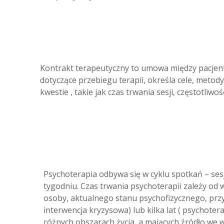
Kontrakt terapeutyczny to umowa między pacjent
dotyczące przebiegu terapii, określa cele, meto
kwestie , takie jak czas trwania sesji, częstotli
Psychoterapia odbywa się w cyklu spotkań – sesj
tygodniu. Czas trwania psychoterapii zależy od
osoby, aktualnego stanu psychofizycznego, przy
interwencja kryzysowa) lub kilka lat ( psychot
różnych obszarach życia, a mających źródło we w