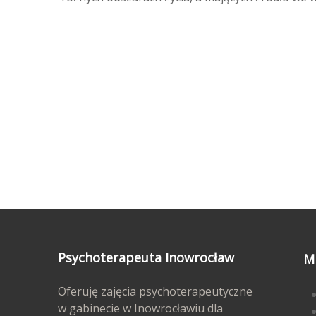
Psychoterapeuta Inowrocław
M
Oferuję zajęcia psychoterapeutyczne
w gabinecie w Inowrocławiu dla