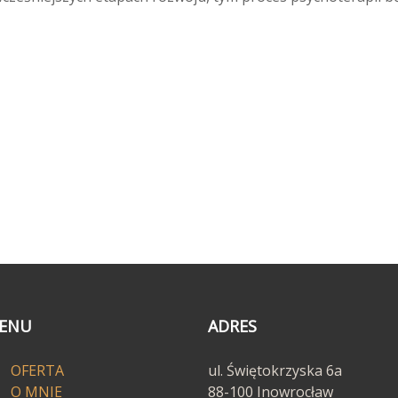
ENU
ADRES
OFERTA
ul. Świętokrzyska 6a
O MNIE
88-100 Inowrocław